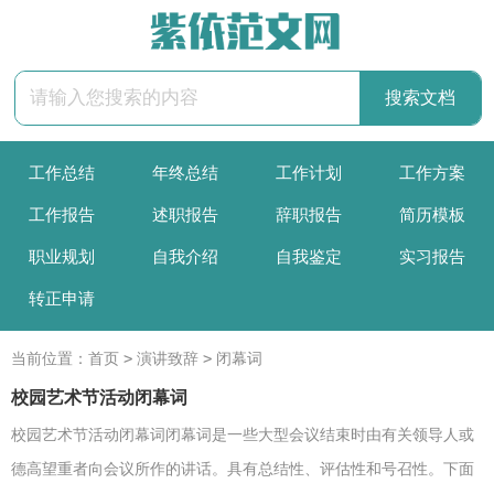
工作总结
年终总结
工作计划
工作方案
工作报告
述职报告
辞职报告
简历模板
职业规划
自我介绍
自我鉴定
实习报告
转正申请
>
>
当前位置：
首页
演讲致辞
闭幕词
校园艺术节活动闭幕词
校园艺术节活动闭幕词闭幕词是一些大型会议结束时由有关领导人或
德高望重者向会议所作的讲话。具有总结性、评估性和号召性。下面