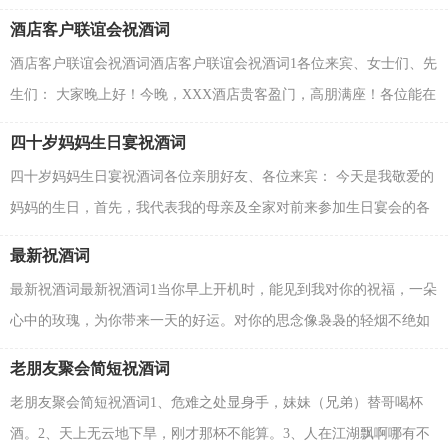
在此，我代表我敬爱的父亲以及我的兄弟姐妹，向各位到场...
酒店客户联谊会祝酒词
酒店客户联谊会祝酒词酒店客户联谊会祝酒词1各位来宾、女士们、先
生们： 大家晚上好！今晚，XXX酒店贵客盈门，高朋满座！各位能在
百忙之中莅临我店，我们深感荣幸。首先，请允许我代表XXX...
四十岁妈妈生日宴祝酒词
四十岁妈妈生日宴祝酒词各位亲朋好友、各位来宾： 今天是我敬爱的
妈妈的生日，首先，我代表我的母亲及全家对前来参加生日宴会的各
位朋友表示热烈的欢迎和深深的谢意。第一杯酒我...
最新祝酒词
最新祝酒词最新祝酒词1当你早上开机时，能见到我对你的祝福，一朵
心中的玫瑰，为你带来一天的好运。对你的思念像袅袅的轻烟不绝如
缕，对你的祝福似潺潺的小溪伴随一生一世。方寸间，...
老朋友聚会简短祝酒词
老朋友聚会简短祝酒词1、危难之处显身手，妹妹（兄弟）替哥喝杯
酒。2、天上无云地下旱，刚才那杯不能算。3、人在江湖飘啊哪有不