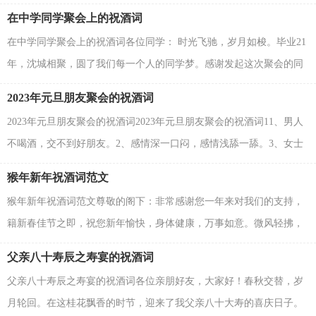
比难忘。今天我和小姐结婚，我们的长辈、亲戚、知心...
在中学同学聚会上的祝酒词
在中学同学聚会上的祝酒词各位同学： 时光飞驰，岁月如梭。毕业21
年，沈城相聚，圆了我们每一个人的同学梦。感谢发起这次聚会的同
学。回溯过去，同窗五载，情同手足，一幕一幕，就像昨天一...
2023年元旦朋友聚会的祝酒词
2023年元旦朋友聚会的祝酒词2023年元旦朋友聚会的祝酒词11、男人
不喝酒，交不到好朋友。2、感情深一口闷，感情浅舔一舔。3、女士
劝酒：激动的心，颤抖的手，我给领导到杯酒，领导不喝嫌...
猴年新年祝酒词范文
猴年新年祝酒词范文尊敬的阁下：非常感谢您一年来对我们的支持，
籍新春佳节之即，祝您新年愉快，身体健康，万事如意。微风轻拂，
白云远逝，在我心中永恒的是友情，祝新年快乐，万事如意。请你...
父亲八十寿辰之寿宴的祝酒词
父亲八十寿辰之寿宴的祝酒词各位亲朋好友，大家好！春秋交替，岁
月轮回。在这桂花飘香的时节，迎来了我父亲八十大寿的喜庆日子。