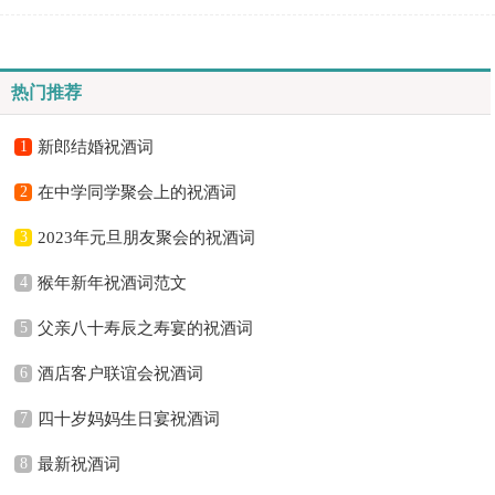
挨刀啊——几刀砍死你啊——输了，喝酒吧！4、若要人不知...
热门推荐
1
新郎结婚祝酒词
2
在中学同学聚会上的祝酒词
3
2023年元旦朋友聚会的祝酒词
4
猴年新年祝酒词范文
5
父亲八十寿辰之寿宴的祝酒词
6
酒店客户联谊会祝酒词
7
四十岁妈妈生日宴祝酒词
8
最新祝酒词