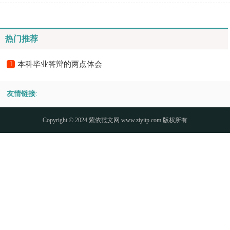
答辩的两点体会和6点困惑，欢迎阅读!一、体会1、...
热门推荐
1
本科毕业答辩的两点体会
友情链接
:
Copyright © 2024
紫依范文网
www.ziyitp.com 版权所有