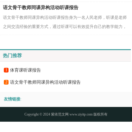
欢迎阅读！ 体育课听课报告1听课，针对其中的两节...
语文骨干教师同课异构活动听课报告
语文骨干教师同课异构活动听课报告身为一名人民老师，听课是老师
之间交流经验的重要方式，通过听课可以有效提升自己的教学能力，
写一篇听课报告，记录下来吧！以下是小编为大家整理的...
热门推荐
1
体育课听课报告
2
语文骨干教师同课异构活动听课报告
友情链接
:
Copyright © 2024
紫依范文网
www.ziyitp.com 版权所有