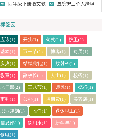
作总结(15篇)
四年级下册语文教
作总结15篇
医院护士个人辞职
学工作总结
报告
标签云
应该(1)
开头(1)
句式(1)
护卫(1)
基本(1)
五一节(1)
博客(1)
每周(1)
庆典(1)
结婚典礼(1)
放射科(1)
教室(1)
副校长(1)
人士(1)
校务(1)
老干部(2)
三八节(1)
师风(1)
德行(1)
审判(1)
公办(1)
培训费(1)
美容店(1)
职业规划(1)
胜任(1)
退休职工(1)
信息部(1)
饮用水(1)
新学年(1)
偷电(1)