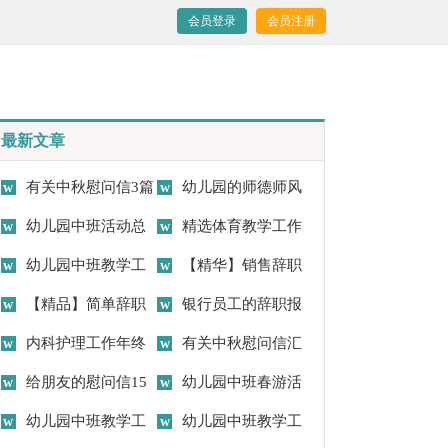
会员登录
会员注册
最新文章
有关中秋慰问信3篇
幼儿园的师德师风
幼儿园中班活动总
自查报告4篇
精选体育教学工作
结
幼儿园中班教学工
总结范文锦集九篇
【精华】销售辞职
作总结
【精品】简单辞职
报告范文集合五篇
银行员工的辞职报
报告集锦九篇
内科护理工作年终
告
有关中秋慰问信汇
总结
给朋友的慰问信15
编六篇
幼儿园中班春游活
篇
幼儿园中班教学工
动总结
幼儿园中班教学工