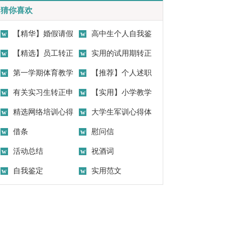
猜你喜欢
【精华】婚假请假
高中生个人自我鉴
条请假条范文合集六篇
【精选】员工转正
定
实用的试用期转正
申请书集锦6篇
第一学期体育教学
申请书集锦五篇
【推荐】个人述职
工作计划
有关实习生转正申
报告范文合集八篇
【实用】小学教学
请书合集十篇
精选网络培训心得
工作计划汇编五篇
大学生军训心得体
体会集合八篇
借条
会(集合15篇)
慰问信
活动总结
祝酒词
自我鉴定
实用范文