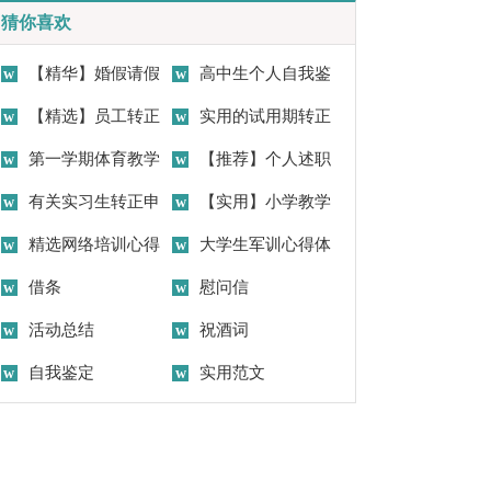
猜你喜欢
【精华】婚假请假
高中生个人自我鉴
条请假条范文合集六篇
【精选】员工转正
定
实用的试用期转正
申请书集锦6篇
第一学期体育教学
申请书集锦五篇
【推荐】个人述职
工作计划
有关实习生转正申
报告范文合集八篇
【实用】小学教学
请书合集十篇
精选网络培训心得
工作计划汇编五篇
大学生军训心得体
体会集合八篇
借条
会(集合15篇)
慰问信
活动总结
祝酒词
自我鉴定
实用范文