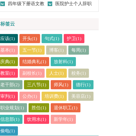
作总结(15篇)
四年级下册语文教
作总结15篇
医院护士个人辞职
学工作总结
报告
标签云
应该(1)
开头(1)
句式(1)
护卫(1)
基本(1)
五一节(1)
博客(1)
每周(1)
庆典(1)
结婚典礼(1)
放射科(1)
教室(1)
副校长(1)
人士(1)
校务(1)
老干部(2)
三八节(1)
师风(1)
德行(1)
审判(1)
公办(1)
培训费(1)
美容店(1)
职业规划(1)
胜任(1)
退休职工(1)
信息部(1)
饮用水(1)
新学年(1)
偷电(1)