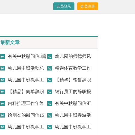
会员登录
会员注册
最新文章
有关中秋慰问信3篇
幼儿园的师德师风
幼儿园中班活动总
自查报告4篇
精选体育教学工作
结
幼儿园中班教学工
总结范文锦集九篇
【精华】销售辞职
作总结
【精品】简单辞职
报告范文集合五篇
银行员工的辞职报
报告集锦九篇
内科护理工作年终
告
有关中秋慰问信汇
总结
给朋友的慰问信15
编六篇
幼儿园中班春游活
篇
幼儿园中班教学工
动总结
幼儿园中班教学工