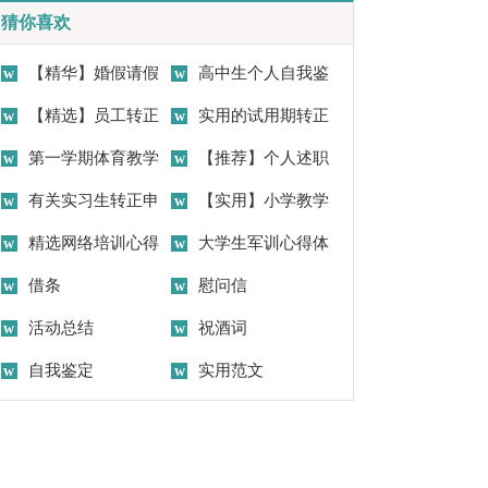
猜你喜欢
【精华】婚假请假
高中生个人自我鉴
条请假条范文合集六篇
【精选】员工转正
定
实用的试用期转正
申请书集锦6篇
第一学期体育教学
申请书集锦五篇
【推荐】个人述职
工作计划
有关实习生转正申
报告范文合集八篇
【实用】小学教学
请书合集十篇
精选网络培训心得
工作计划汇编五篇
大学生军训心得体
体会集合八篇
借条
会(集合15篇)
慰问信
活动总结
祝酒词
自我鉴定
实用范文