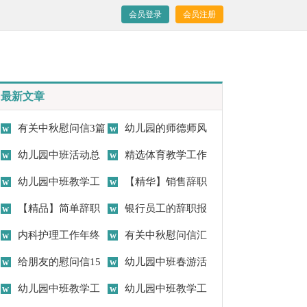
会员登录
会员注册
最新文章
有关中秋慰问信3篇
幼儿园的师德师风
幼儿园中班活动总
自查报告4篇
精选体育教学工作
结
幼儿园中班教学工
总结范文锦集九篇
【精华】销售辞职
作总结
【精品】简单辞职
报告范文集合五篇
银行员工的辞职报
报告集锦九篇
内科护理工作年终
告
有关中秋慰问信汇
总结
给朋友的慰问信15
编六篇
幼儿园中班春游活
篇
幼儿园中班教学工
动总结
幼儿园中班教学工