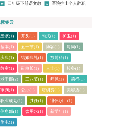
作总结(15篇)
四年级下册语文教
作总结15篇
医院护士个人辞职
学工作总结
报告
标签云
应该(1)
开头(1)
句式(1)
护卫(1)
基本(1)
五一节(1)
博客(1)
每周(1)
庆典(1)
结婚典礼(1)
放射科(1)
教室(1)
副校长(1)
人士(1)
校务(1)
老干部(2)
三八节(1)
师风(1)
德行(1)
审判(1)
公办(1)
培训费(1)
美容店(1)
职业规划(1)
胜任(1)
退休职工(1)
信息部(1)
饮用水(1)
新学年(1)
偷电(1)