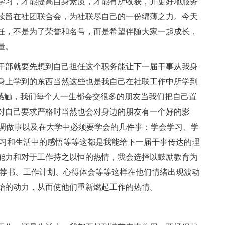
学习，才能提高自身素质，才能有所收获，并更好地服务
续留在社团联合会，为社联尽自己的一份绵薄之力。今天
任，不是为了荣誉和名号，而是希望伴随大家一起成长，
量。
干部就要先想到自己担任这个职务能让下一届干事从我身
身上学到的东西当然这些也是我自己在社联工作中所学到
的感触，我们每个人一生都会交很多的朋友当我们把自己置
对自己要求严格时当然也会对身边的朋友有一个好的影
高调做事以及在大学中必须要学会的几件事：学会学习、学
学习和生活中的感悟等等这都是我能给下一届干事传达的理
能力和对于工作持之以恒的热情，我会选择以鼓励教育为
自荐书、工作计划、心得体会等等这样在他们情绪出现波动
始的动力，从而使他们重新燃起工作的热情。