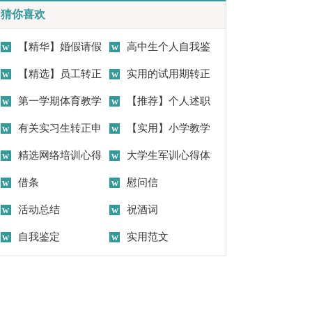
猜你喜欢
【精华】婚假请假
高中生个人自我鉴
条请假条范文合集六篇
【精选】员工转正
定
实用的试用期转正
申请书集锦6篇
第一学期体育教学
申请书集锦五篇
【推荐】个人述职
工作计划
有关实习生转正申
报告范文合集八篇
【实用】小学教学
请书合集十篇
精选网络培训心得
工作计划汇编五篇
大学生军训心得体
体会集合八篇
借条
会(集合15篇)
慰问信
活动总结
祝酒词
自我鉴定
实用范文