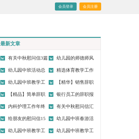
会员登录
会员注册
最新文章
有关中秋慰问信3篇
幼儿园的师德师风
幼儿园中班活动总
自查报告4篇
精选体育教学工作
结
幼儿园中班教学工
总结范文锦集九篇
【精华】销售辞职
作总结
【精品】简单辞职
报告范文集合五篇
银行员工的辞职报
报告集锦九篇
内科护理工作年终
告
有关中秋慰问信汇
总结
给朋友的慰问信15
编六篇
幼儿园中班春游活
篇
幼儿园中班教学工
动总结
幼儿园中班教学工