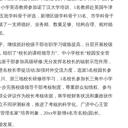
中小学英语教师参加诺丁汉大学培训、1名教师赴英国牛津
五批学科骨干评选，新增区级学科骨干33名、市学科骨干
形成了一支师德好、业务精、数量足够、结构合理、相对稳
伍。
平。继续抓好校级干部在职学习锻炼提高，分层开展校级
组织了“校长的课程领导力”、中小学校长“校园安全管
选派干部参加高级研修;充分发挥名校长的辐射示范作用，
进名校长带徒活动;加强对外交流力度，选派5名校园长参
、川、浙三地校长研修班学习，1名校长参加长三角中小学
进一步完善校级领导干部考核制度，尊重群众知情权、参与
群众评议作为校长考核依据，将学校财务状况和廉政状作
立不同评测标准，推进了考核的科学化。广济中心王雷
理名家”培养对象，20xx年新增4名市名校(园)长。
谐发展。