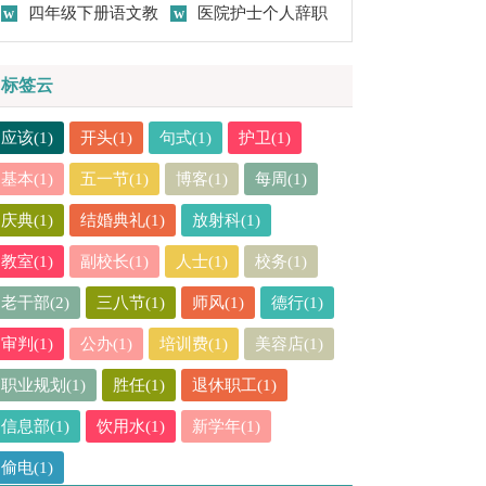
作总结(15篇)
四年级下册语文教
作总结15篇
医院护士个人辞职
学工作总结
报告
标签云
应该(1)
开头(1)
句式(1)
护卫(1)
基本(1)
五一节(1)
博客(1)
每周(1)
庆典(1)
结婚典礼(1)
放射科(1)
教室(1)
副校长(1)
人士(1)
校务(1)
老干部(2)
三八节(1)
师风(1)
德行(1)
审判(1)
公办(1)
培训费(1)
美容店(1)
职业规划(1)
胜任(1)
退休职工(1)
信息部(1)
饮用水(1)
新学年(1)
偷电(1)