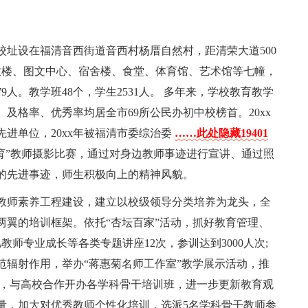
址设在福清音西街道音西村杨厝自然村，距清荣大道500
政楼、图文中心、宿舍楼、食堂、体育馆、艺术馆等七幢，
79人。教学班48个，学生2531人。 多年来，学校教育教学
及格率、优秀率均居全市69所公民办初中校榜首。20xx
先进单位，20xx年被福清市委综治委
……此处隐藏19401
育”教师摄影比赛，通过对身边教师事迹进行宣讲、通过照
的先进事迹，师生积极向上的精神风貌。
教师素养工程建设，建立以校级领导分类培养为龙头，全
两翼的培训框架。依托“杏坛百家”活动，抓好教育管理、
师专业成长等各类专题讲座12次，参训达到3000人次;
范辐射作用，举办“蒋惠菊名师工作室”教学展示活动，推
式，与高校合作开办各学科骨干培训班，进一步更新教育观
量，加大对优秀教师个性化培训，选派5名学科骨干教师参