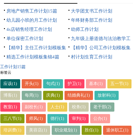
房地产销售工作计划15篇
大学团支书工作计划
幼儿园小班的月工作计划
年终财务部工作计划
4s店销售经理工作计划
幼师工作计划
单位保密工作计划
九年级上册道德与法治教学工
【精华】主任工作计划模板集
作计划
【精华】公司工作计划模板集
合五篇
精选工作计划模板集锦4篇
合9篇
村计划生育工作计划
工作计划15篇
标签云
应该(1)
开头(1)
句式(1)
护卫(1)
基本(1)
五一节(1)
博客(1)
每周(1)
庆典(1)
结婚典礼(1)
放射科(1)
教室(1)
副校长(1)
人士(1)
校务(1)
老干部(2)
三八节(1)
师风(1)
德行(1)
审判(1)
公办(1)
培训费(1)
美容店(1)
职业规划(1)
胜任(1)
退休职工(1)