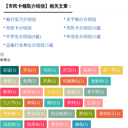
【市民卡领取介绍信】相关文章：
银行实习介绍信
关于银行介绍信
市民卡介绍信
市民卡介绍信10篇
中学生介绍信(9篇)
毕业生介绍信15篇
运输行业单位介绍信15篇
信
标签云
应该(1)
开头(1)
句式(1)
护卫(1)
基本(1)
五一节(1)
博客(1)
每周(1)
庆典(1)
结婚典礼(1)
放射科(1)
教室(1)
副校长(1)
人士(1)
校务(1)
老干部(2)
三八节(1)
师风(1)
德行(1)
审判(1)
公办(1)
培训费(1)
美容店(1)
职业规划(1)
胜任(1)
退休职工(1)
信息部(1)
饮用水(1)
新学年(1)
偷电(1)