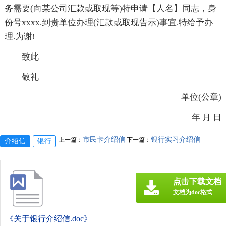
务需要(向某公司汇款或取现等)特申请【人名】同志，身
份号xxxx.到贵单位办理(汇款或取现告示)事宜.特给予办
理.为谢!
致此
敬礼
单位(公章)
年 月 日
市民卡介绍信
银行实习介绍信
上一篇：
下一篇：
介绍信
银行
点击下载文档
文档为doc格式
《关于银行介绍信.doc》