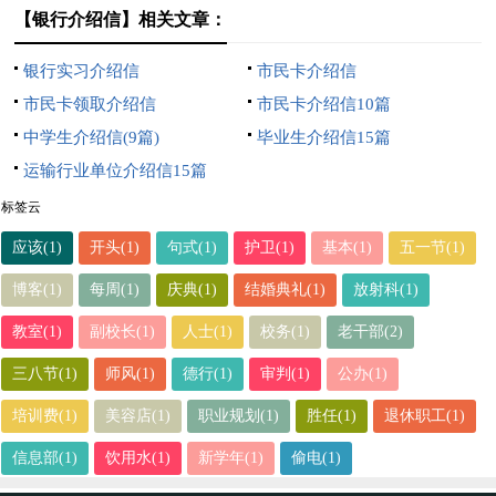
【银行介绍信】相关文章：
银行实习介绍信
市民卡介绍信
市民卡领取介绍信
市民卡介绍信10篇
中学生介绍信(9篇)
毕业生介绍信15篇
运输行业单位介绍信15篇
标签云
应该(1)
开头(1)
句式(1)
护卫(1)
基本(1)
五一节(1)
博客(1)
每周(1)
庆典(1)
结婚典礼(1)
放射科(1)
教室(1)
副校长(1)
人士(1)
校务(1)
老干部(2)
三八节(1)
师风(1)
德行(1)
审判(1)
公办(1)
培训费(1)
美容店(1)
职业规划(1)
胜任(1)
退休职工(1)
信息部(1)
饮用水(1)
新学年(1)
偷电(1)